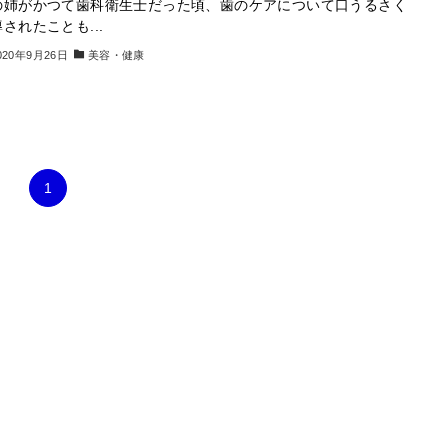
の姉がかつて歯科衛生士だった頃、歯のケアについて口うるさく
されたことも...
020年9月26日
美容・健康
1