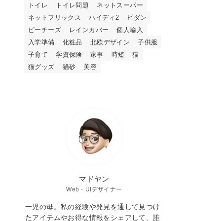
トイレ
トイレ問題
ネットスーパー
ネットフリックス
ハイディ2
ピダン
ピーチーズ
レインカバー
個人輸入
入学準備
化粧品
北欧デザイン
子供服
子育て
学資保険
家事
時短
猫
猫グッズ
猫砂
美容
マドヤン
Web・UIデザイナー
一児の母。私の経験や発見を通して見つけ
たアイテムやお得な情報をシェアして、誰