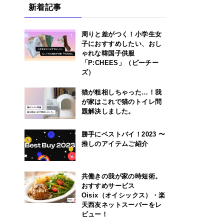
新着記事
周りと差がつく！小学生女
子におすすめしたい、おし
ゃれな韓国子供服
「P:CHEES」（ピーチー
ズ）
猫が粗相しちゃった…！我
が家はこれで猫のトイレ問
題解決しました。
勝手にベストバイ！2023 〜
推しのアイテムご紹介
共働きの我が家の時短術。
おすすめサービス
Oisix（オイシックス）・楽
天西友ネットスーパーをレ
ビュー！