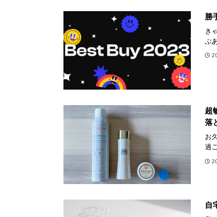
勝
き
ぶあ
2
超
落
お
過ご
2
自